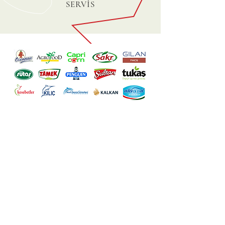
SERVİS
TELEFON
Tel:
+90 224 411 02 36
Fax:
+90 224 411 02 37
E-MAIL
info@fskmakine.com
ÇALIŞMA SAATLERİ
Pzt - Cum: 08.00 - 17.00